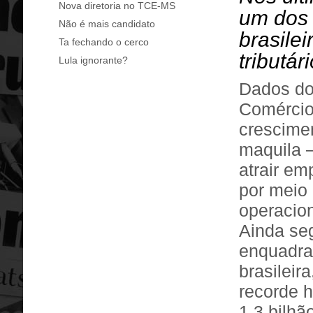
Nova diretoria no TCE-MS
um dos 
Não é mais candidato
brasile
Ta fechando o cerco
tributá
Lula ignorante?
Dados do 
Comércio
crescime
maquila —
atrair em
por meio 
operacion
Ainda seg
enquadra
brasileir
recorde 
1,3 bilh